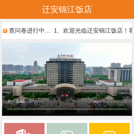
迁安锦江饭店
调查问卷进行中...
1、欢迎光临迁安锦江饭店！客服总机