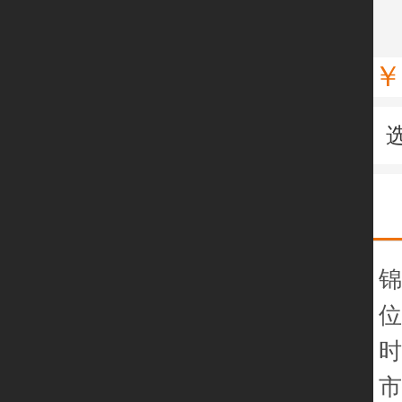
￥
锦
位
时