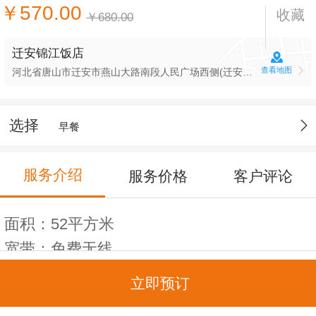
￥570.00
收藏
￥680.00
迁安锦江饭店
查看地图
河北省唐山市迁安市燕山大路南段人民广场西侧(迁安锦江饭店(燕山大路店))
选择
早餐
服务介绍
服务价格
客户评论
面积：52平方米
宽带：免费无线
楼层：8层
立即预订
床宽：1.8*2米（2张）