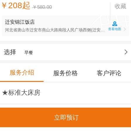
￥208起
收藏
￥580.00
迁安锦江饭店
查看地图
河北省唐山市迁安市燕山大路南段人民广场西侧(迁安锦江饭店(燕山大路店))
选择
早餐
服务介绍
服务价格
客户评论
★标准大床房
面积：25.34平方米
立即预订
宽带：免费无线