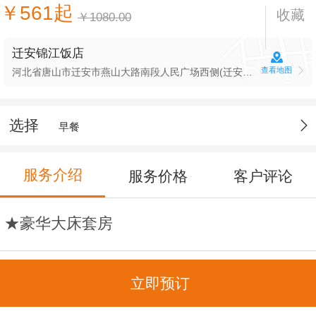
￥561起
收藏
￥1080.00
迁安锦江饭店
查看地图
河北省唐山市迁安市燕山大路南段人民广场西侧(迁安锦江饭店(燕山大路店))
选择
早餐
服务介绍
服务价格
客户评论
★豪华大床套房
建筑面积：52平米
立即预订
宽带：免费无线