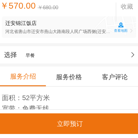
￥570.00
收藏
￥680.00
迁安锦江饭店
查看地图
河北省唐山市迁安市燕山大路南段人民广场西侧(迁安锦江饭店(燕山大路店))
选择
早餐
服务介绍
服务价格
客户评论
面积：52平方米
宽带：免费无线
楼层：8层
立即预订
床宽：1.8*2米（2张）